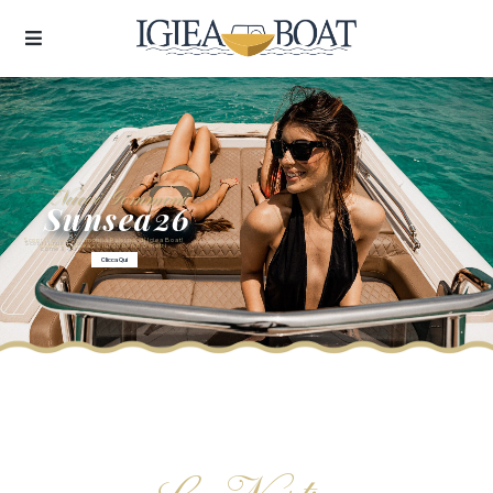
Nuovi Gommoni
Sunsea26
Scopri i nuovi gommoni a Palermo di Igiea Boat!
come il Sunsea 26 lungo ben 8,5 metri
Clicca Qui