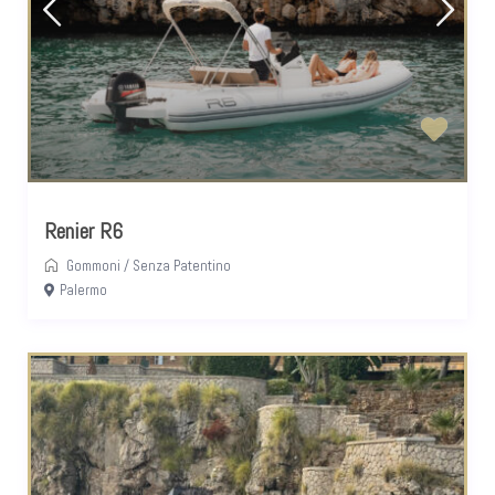
Renier R6
Gommoni
/
Senza Patentino
Palermo